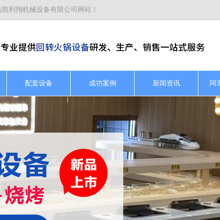
岛凯利翔机械设备有限公司网站！
配套设备
成功案例
新闻资讯
阿