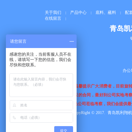
关于我们
产品中心
底料、蘸料
配
|
|
|
在线留言
|
青岛凯
请您留言
感谢您的关注，当前客服人员不在
线，请填写一下您的信息，我们会
尽快和您联系。
办公
温馨提示：在此温馨提示广大消费者，目前旋
签订具有法律效应的合同，最好到公司实地考
迎各地朋友来青岛公司莅临考察，我们会提供最
CopyRight © 2017. 青岛凯利翔
提交