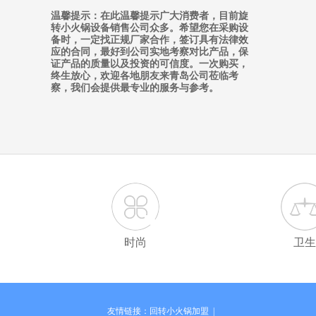
温馨提示：在此温馨提示广大消费者，目前旋
转小火锅设备销售公司众多。希望您在采购设
备时，一定找正规厂家合作，签订具有法律效
应的合同，最好到公司实地考察对比产品，保
证产品的质量以及投资的可信度。一次购买，
终生放心，欢迎各地朋友来青岛公司莅临考
察，我们会提供最专业的服务与参考。
时尚
卫生
友情链接：
回转小火锅加盟 |