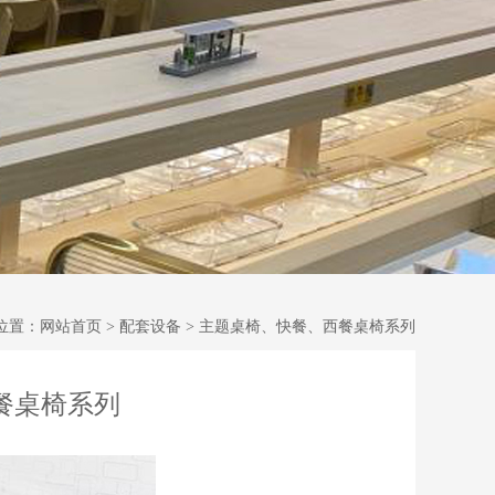
位置：
网站首页 > 配套设备 > 主题桌椅、快餐、西餐桌椅系列
餐桌椅系列