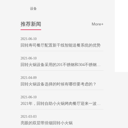
设备
推荐新闻
More+
2021-06-10
回转寿司餐厅配置新干线智能送餐系统的优势
2021-06-10
回转火锅设备采用的201不锈钢和304不锈钢有哪些不同
2021-04-09
回转火锅设备选择的时候有哪些要考虑的？
2021-06-10
2021年，回转自助小火锅烤肉餐厅迎来一波开店潮
2021-03-03
亮眼的双层带排烟回转小火锅