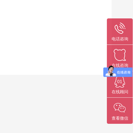
电话咨询
在线咨询
在线顾问
查看微信