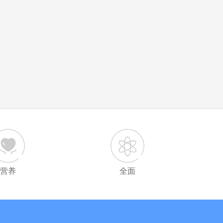
营养
全面