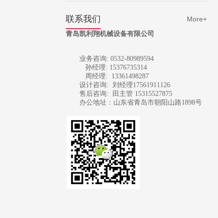
联系我们
More+
青岛凯利翔机械设备有限公司
业务咨询: 0532-80989594
孙经理: 15376735314
周经理: 13361498287
设计咨询:
刘经理17561911126
售后咨询:
田主管 15315527875
办公地址：山东省青岛市朝阳山路1898号