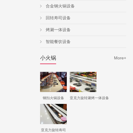
合金钢火锅设备
回转寿司设备
烤涮一体设备
智能餐饮设备
小火锅
More+
钢扣火锅设备
亚克力旋转涮烤一体设备
亚克力旋转寿司