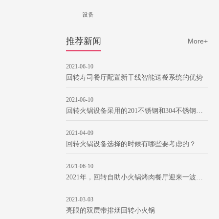
设备
推荐新闻
More+
2021-06-10
回转寿司餐厅配置新干线智能送餐系统的优势
2021-06-10
回转火锅设备采用的201不锈钢和304不锈钢有哪些不同
2021-04-09
回转火锅设备选择的时候有哪些要考虑的？
2021-06-10
2021年，回转自助小火锅烤肉餐厅迎来一波开店潮
2021-03-03
亮眼的双层带排烟回转小火锅