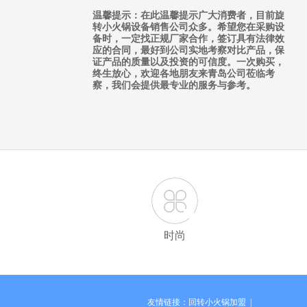
温馨提示：在此温馨提示广大消费者，目前旋
转小火锅设备销售公司众多。希望您在采购设
备时，一定找正规厂家合作，签订具有法律效
应的合同，最好到公司实地考察对比产品，保
证产品的质量以及投资的可信度。一次购买，
终生放心，欢迎各地朋友来青岛公司莅临考
察，我们会提供最专业的服务与参考。
时尚
友情链接：
回转小火锅加盟 |