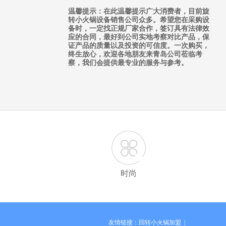
温馨提示：在此温馨提示广大消费者，目前旋
转小火锅设备销售公司众多。希望您在采购设
备时，一定找正规厂家合作，签订具有法律效
应的合同，最好到公司实地考察对比产品，保
证产品的质量以及投资的可信度。一次购买，
终生放心，欢迎各地朋友来青岛公司莅临考
察，我们会提供最专业的服务与参考。
时尚
友情链接：
回转小火锅加盟 |