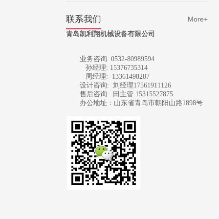
联系我们
More+
青岛凯利翔机械设备有限公司
业务咨询: 0532-80989594
孙经理: 15376735314
周经理: 13361498287
设计咨询:
刘经理17561911126
售后咨询:
田主管 15315527875
办公地址：山东省青岛市朝阳山路1898号