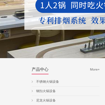
产品中心
More+
不锈钢火锅设备
钢扣火锅设备
尼龙火锅设备