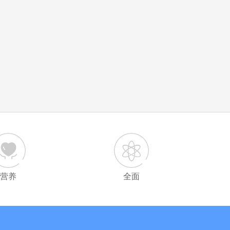
营养
全面