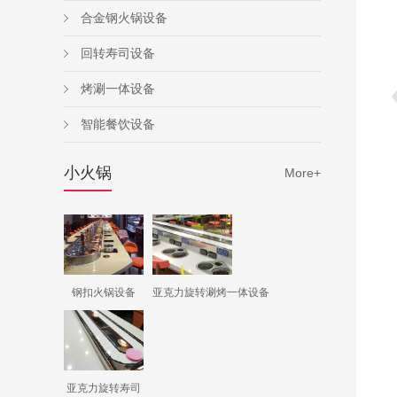
合金钢火锅设备
回转寿司设备
烤涮一体设备
智能餐饮设备
小火锅
More+
钢扣火锅设备
亚克力旋转涮烤一体设备
亚克力旋转寿司