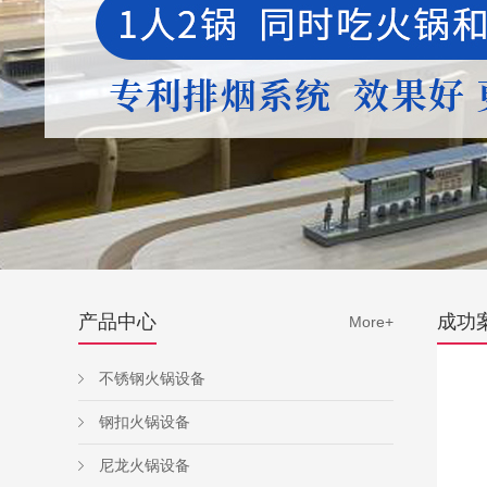
产品中心
成功
More+
不锈钢火锅设备
钢扣火锅设备
尼龙火锅设备