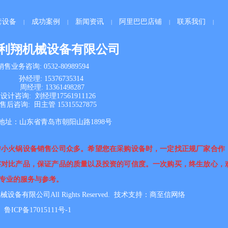
套设备
成功案例
新闻资讯
阿里巴巴店铺
联系我们
|
|
|
|
|
利翔机械设备有限公司
销售
业务咨询: 0532-80989594
孙经理: 15376735314
周经理: 13361498287
设计咨询:
刘经理17561911126
售后咨询:
田主管 15315527875
地址：
山东省青岛市朝阳山路1898号
转小火锅设备销售公司众多。希望您在采购设备时，一定找正规厂家合作
察对比产品，保证产品的质量以及投资的可信度。一次购买，终生放心，
专业的服务与参考。
机械设备有限公司All Rights Reserved. 技术支持：
商至信网络
鲁ICP备17015111号-1