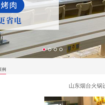
案例
山东烟台火锅