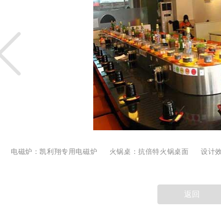
电磁炉：凯利翔专用电磁炉
火锅桌：
抗倍特
火锅桌面
设计
返回