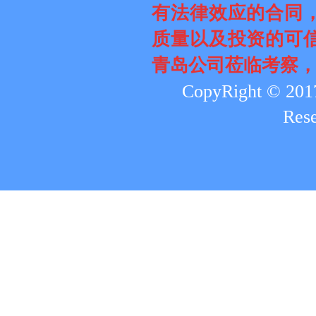
有法律效应的合同
质量以及投资的可
青岛公司莅临考察
CopyRight ©
Re