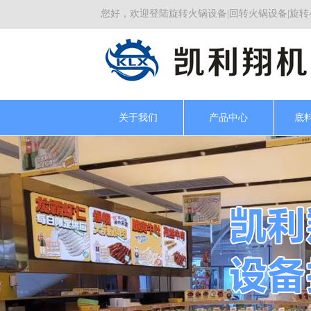
您好，欢迎登陆旋转火锅设备|回转火锅设备|旋
关于我们
产品中心
底