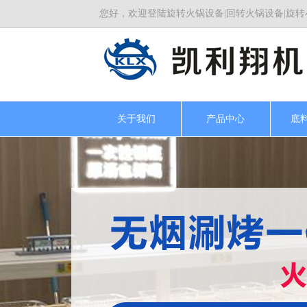
您好，欢迎登陆旋转火锅设备|回转火锅设备|旋
关于我们
产品中心
底