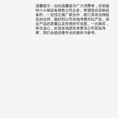
温馨提示：在此温馨提示广大消费者，目前旋
转小火锅设备销售公司众多。希望您在采购设
备时，一定找正规厂家合作，签订具有法律效
应的合同，最好到公司实地考察对比产品，保
证产品的质量以及投资的可信度。一次购买，
终生放心，欢迎各地朋友来青岛公司莅临考
察，我们会提供最专业的服务与参考。