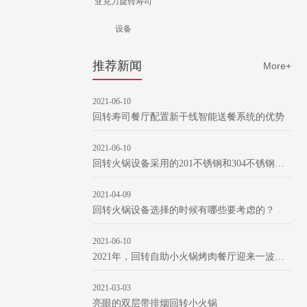
亚克力旋转寿司
设备
推荐新闻
More+
2021-06-10
回转寿司餐厅配置新干线智能送餐系统的优势
2021-06-10
回转火锅设备采用的201不锈钢和304不锈钢有哪些不同
2021-04-09
回转火锅设备选择的时候有哪些要考虑的？
2021-06-10
2021年，回转自助小火锅烤肉餐厅迎来一波开店潮
2021-03-03
亮眼的双层带排烟回转小火锅