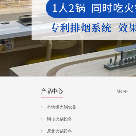
产品中心
More+
不锈钢火锅设备
钢扣火锅设备
尼龙火锅设备