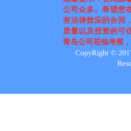
公司众多。希望您
有法律效应的合同
质量以及投资的可
青岛公司莅临考察
CopyRight ©
Re