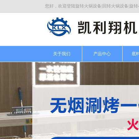
您好，欢迎登陆旋转火锅设备|回转火锅设备|旋
关于我们
产品中心
底