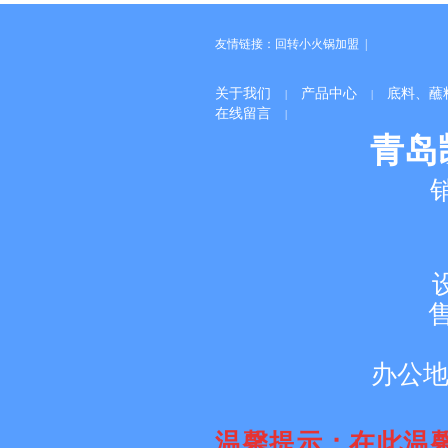
友情链接：
回转小火锅加盟 |
关于我们
产品中心
底料、蘸
|
|
在线留言
|
青岛
办公
温馨提示：在此温