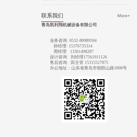
联系我们
More+
青岛凯利翔机械设备有限公司
业务咨询: 0532-80989594
孙经理: 15376735314
周经理: 13361498287
设计咨询:
刘经理17561911126
售后咨询:
田主管 15315527875
办公地址：山东省青岛市朝阳山路1898号