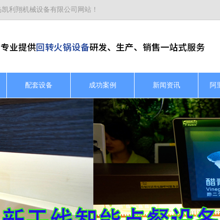
岛凯利翔机械设备有限公司网站！
配套设备
成功案例
新闻资讯
阿