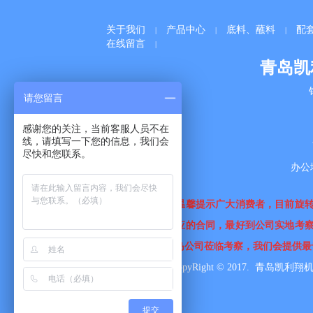
关于我们
产品中心
底料、蘸料
配
|
|
|
在线留言
|
青岛凯
请您留言
感谢您的关注，当前客服人员不在
线，请填写一下您的信息，我们会
尽快和您联系。
办公
温馨提示：在此温馨提示广大消费者，目前旋
签订具有法律效应的合同，最好到公司实地考
迎各地朋友来青岛公司莅临考察，我们会提供最
CopyRight © 2017. 青岛凯利翔
提交