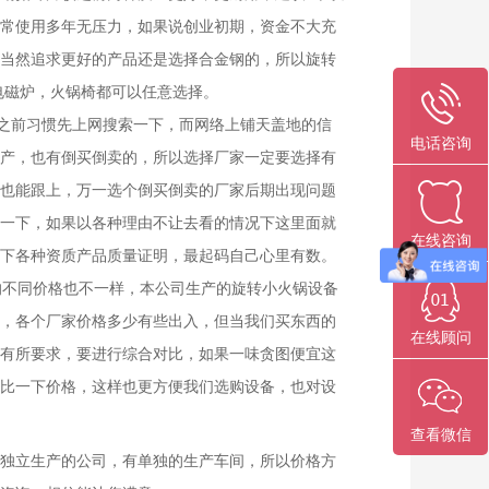
常使用多年无压力，如果说创业初期，资金不大充
当然追求更好的产品还是选择合金钢的，所以旋转
电磁炉，火锅椅都可以任意选择。
之前习惯先上网搜索一下，而网络上铺天盖地的信
电话咨询
产，也有倒买倒卖的，所以选择厂家一定要选择有
也能跟上，万一选个倒买倒卖的厂家后期出现问题
一下，如果以各种理由不让去看的情况下这里面就
在线咨询
看下各种资质产品质量证明，最起码自己心里有数。
的不同价格也不一样，本公司生产的旋转小火锅设备
，各个厂家价格多少有些出入，但当我们买东西的
在线顾问
有所要求，要进行综合对比，如果一味贪图便宜这
比一下价格，这样也更方便我们选购设备，也对设
查看微信
独立生产的公司，有单独的生产车间，所以价格方