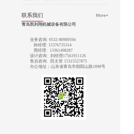
联系我们
More+
青岛凯利翔机械设备有限公司
业务咨询: 0532-80989594
孙经理: 15376735314
周经理: 13361498287
设计咨询:
刘经理17561911126
售后咨询:
田主管 15315527875
办公地址：山东省青岛市朝阳山路1898号