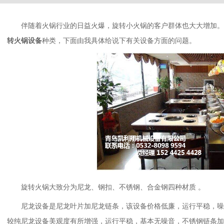
伴随着火锅行业的日益火爆，旋转小火锅的客户群体也大大增加
转火锅设备
种类，下面由我具体给说下有关设备方面的问题。
旋转火锅大致分为尼龙、钢扣、不锈钢、合金钢四种材质 。
尼龙设备是尼龙叶片加尼龙链条，该设备价格低廉，运行平稳，噪
较纯尼龙设备美观度有所增强，运行平稳，基本无噪音，不锈钢链条加