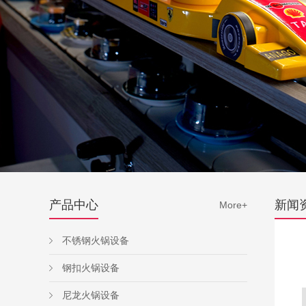
产品中心
新闻
More+
不锈钢火锅设备
钢扣火锅设备
尼龙火锅设备