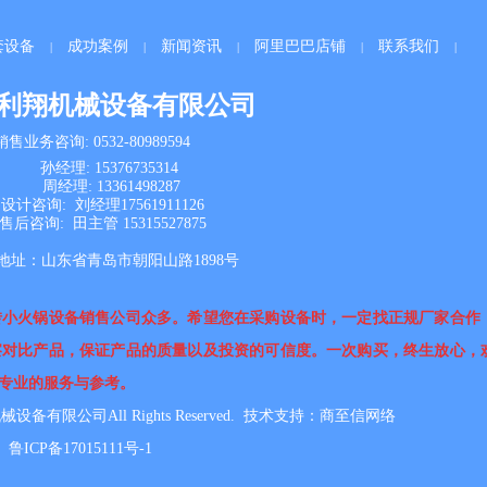
套设备
成功案例
新闻资讯
阿里巴巴店铺
联系我们
|
|
|
|
|
利翔机械设备有限公司
销售
业务咨询: 0532-80989594
孙经理: 15376735314
周经理: 13361498287
设计咨询:
刘经理17561911126
售后咨询:
田主管 15315527875
地址：
山东省青岛市朝阳山路1898号
转小火锅设备销售公司众多。希望您在采购设备时，一定找正规厂家合作
察对比产品，保证产品的质量以及投资的可信度。一次购买，终生放心，
专业的服务与参考。
机械设备有限公司All Rights Reserved. 技术支持：
商至信网络
鲁ICP备17015111号-1