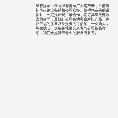
温馨提示：在此温馨提示广大消费者，目前旋
转小火锅设备销售公司众多。希望您在采购设
备时，一定找正规厂家合作，签订具有法律效
应的合同，最好到公司实地考察对比产品，保
证产品的质量以及投资的可信度。一次购买，
终生放心，欢迎各地朋友来青岛公司莅临考
察，我们会提供最专业的服务与参考。