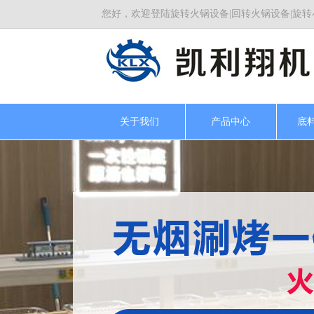
您好，欢迎登陆旋转火锅设备|回转火锅设备|旋
关于我们
产品中心
底