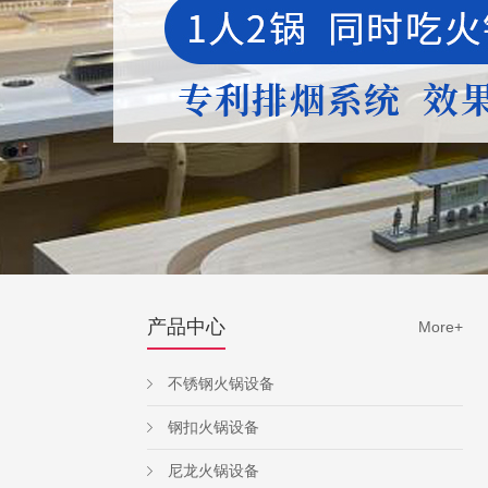
产品中心
More+
不锈钢火锅设备
钢扣火锅设备
尼龙火锅设备