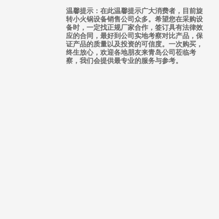
温馨提示：在此温馨提示广大消费者，目前旋
转小火锅设备销售公司众多。希望您在采购设
备时，一定找正规厂家合作，签订具有法律效
应的合同，最好到公司实地考察对比产品，保
证产品的质量以及投资的可信度。一次购买，
终生放心，欢迎各地朋友来青岛公司莅临考
察，我们会提供最专业的服务与参考。