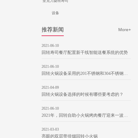
亚克力旋转寿司
设备
推荐新闻
More+
2021-06-10
回转寿司餐厅配置新干线智能送餐系统的优势
2021-06-10
回转火锅设备采用的201不锈钢和304不锈钢有哪些不同
2021-04-09
回转火锅设备选择的时候有哪些要考虑的？
2021-06-10
2021年，回转自助小火锅烤肉餐厅迎来一波开店潮
2021-03-03
亮眼的双层带排烟回转小火锅