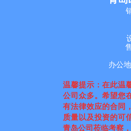
办公
温馨提示：在此温
公司众多。希望您
有法律效应的合同
质量以及投资的可
青岛公司莅临考察